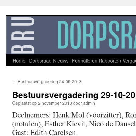
Ga
naar
de
inhoud
Home
Dorpsraad
Nieuws
Formulieren
Rapporten
Verga
←
Bestuursvergadering 24-09-2013
Bestuursvergadering 29-10-2
Geplaatst op
2 november 2013
door
admin
Deelnemers: Henk Mol (voorzitter), Ro
(notulen), Esther Kievit, Nico de Dans
Gast: Edith Carelsen