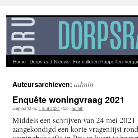
Ga
naar
de
inhoud
Home
Dorpsraad
Nieuws
Formulieren
Rapporten
Verga
admin
Auteursarchieven:
Enquête woningvraag 2021
Geplaatst op
4 juni 2021
door
admin
Middels een schrijven van 24 mei 2021 
aangekondigd een korte vragenlijst rond
woningbehoefte in Bru in kaart te bre