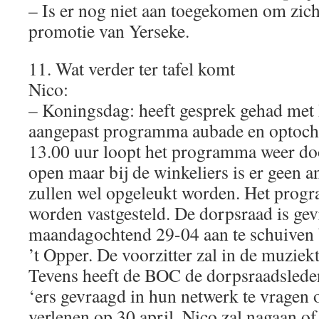
– Is er nog niet aan toegekomen om zich
promotie van Yerseke.
11. Wat verder ter tafel komt
Nico:
– Koningsdag: heeft gesprek gehad me
aangepast programma aubade en optocht
13.00 uur loopt het programma weer doo
open maar bij de winkeliers is er geen a
zullen wel opgeleukt worden. Het prog
worden vastgesteld. De dorpsraad is ge
maandagochtend 29-04 aan te schuiven bi
’t Opper. De voorzitter zal in de muziek
Tevens heeft de BOC de dorpsraadsle
‘ers gevraagd in hun netwerk te vragen o
verlenen op 30 april. Nico zal nagaan of