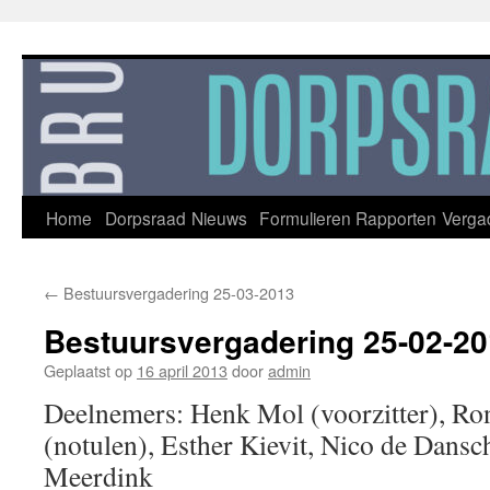
Ga
naar
de
inhoud
Home
Dorpsraad
Nieuws
Formulieren
Rapporten
Verga
←
Bestuursvergadering 25-03-2013
Bestuursvergadering 25-02-2
Geplaatst op
16 april 2013
door
admin
Deelnemers: Henk Mol (voorzitter), Ro
(notulen), Esther Kievit, Nico de Dansc
Meerdink