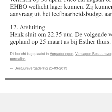
EHBO wellicht lager kunnen. Zij kunnen
aanvraag uit het leefbaarheidsbudget aa
12. Afsluiting
Henk sluit om 22.35 uur. De volgende v
gepland op 25 maart as bij Esther thuis.
Dit bericht is geplaatst in
Vergaderingen
,
Verslagen Bestuursver
permalink
.
←
Bestuursvergadering 25-03-2013