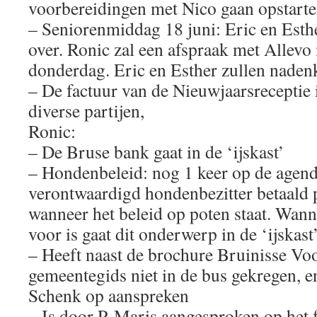
voorbereidingen met Nico gaan opstart
– Seniorenmiddag 18 juni: Eric en Esth
over. Ronic zal een afspraak met Allev
donderdag. Eric en Esther zullen nadenk
– De factuur van de Nieuwjaarsreceptie 
diverse partijen,
Ronic:
– De Bruse bank gaat in de ‘ijskast’
– Hondenbeleid: nog 1 keer op de agenda
verontwaardigd hondenbezitter betaald 
wanneer het beleid op poten staat. Wann
voor is gaat dit onderwerp in de ‘ijskast
– Heeft naast de brochure Bruinisse Vo
gemeentegids niet in de bus gekregen, e
Schenk op aanspreken
– Is door P. Maris aangesproken op het 