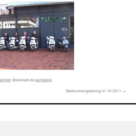
rchief
. Bookmark de
permalink
.
Bestuursvergadering 31-10-2011
→