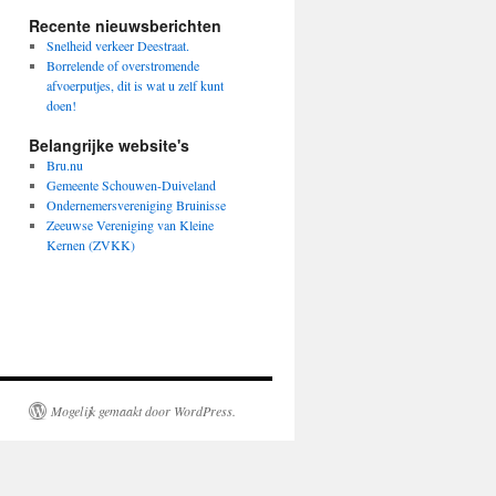
Recente nieuwsberichten
Snelheid verkeer Deestraat.
Borrelende of overstromende
afvoerputjes, dit is wat u zelf kunt
doen!
Belangrijke website's
Bru.nu
Gemeente Schouwen-Duiveland
Ondernemersvereniging Bruinisse
Zeeuwse Vereniging van Kleine
Kernen (ZVKK)
Mogelijk gemaakt door WordPress.