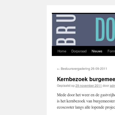
Ga
naar
de
inhoud
Home
Dorpsraad
Nieuws
Form
←
Bestuursvergadering 26-09-2011
Kernbezoek burgemee
Geplaatst op
29 november 2011
door
ad
Mede door het weer en de gastvrijhe
is het kernbezoek van burgemeester 
ecoscooter langs alle lopende proje