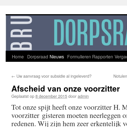
Ga
naar
de
inhoud
Home
Dorpsraad
Nieuws
Formulieren
Rapporten
Verga
←
Uw aanvraag voor subsidie al ingeleverd?
Notule
Afscheid van onze voorzitter
Geplaatst op
8 december 2015
door
admin
Tot onze spijt heeft onze voorzitter H. M
voorzitter gisteren moeten neerleggen 
redenen. Wij zijn hem zeer erkentelijk v