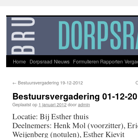
Ga
naar
de
inhoud
Home
Dorpsraad
Nieuws
Formulieren
Rapporten
Verga
←
Bestuursvergadering 19-12-2012
O
Bestuursvergadering 01-12-2
Geplaatst op
1 januari 2012
door
admin
Locatie: Bij Esther thuis
Deelnemers: Henk Mol (voorzitter), Er
Weijenberg (notulen), Esther Kievit